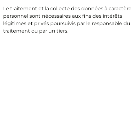
Le traitement et la collecte des données à caractère
personnel sont nécessaires aux fins des intérêts
légitimes et privés poursuivis par le responsable du
traitement ou par un tiers.
DONNÉES À
CARACTÈRE
PERSONNEL
COLLECTÉES ET
TRAITÉES DANS LE
CADRE DE LA
NAVIGATION SUR LE
SITE